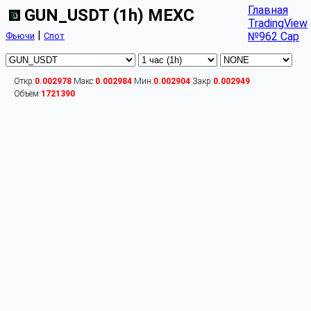
Главная
GUN_USDT (1h) MEXC
TradingView
|
№962 Cap
Фьючи
Спот
Откр:
0.002978
Макс:
0.002984
Мин:
0.002904
Закр:
0.002949
Объём:
1721390