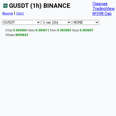
Главная
GUSDT (1h) BINANCE
TradingView
|
№398 Cap
Фьючи
Спот
Откр:
0.003604
Макс:
0.003611
Мин:
0.003583
Закр:
0.003607
Объём:
8055823