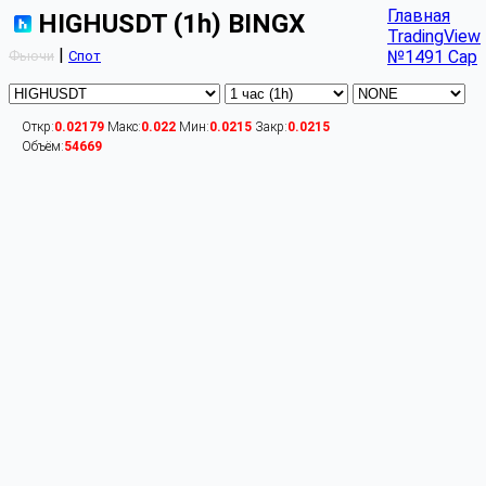
Главная
HIGHUSDT (1h) BINGX
TradingView
|
№1491 Cap
Фьючи
Спот
Откр:
0.02179
Макс:
0.022
Мин:
0.0215
Закр:
0.0215
Объём:
54669