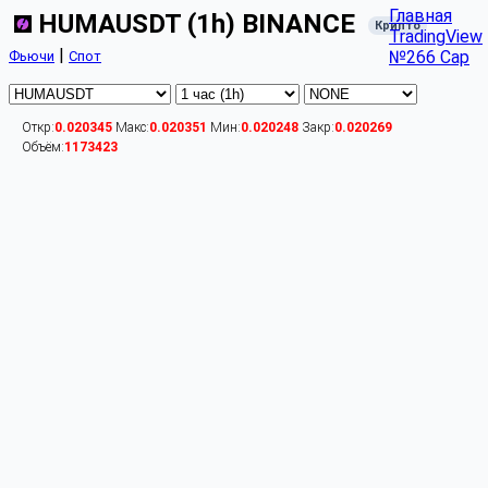
Главная
HUMAUSDT (1h) BINANCE
Крипто
TradingView
|
№266 Cap
Фьючи
Спот
Откр:
0.020345
Макс:
0.020351
Мин:
0.020248
Закр:
0.020269
Объём:
1173423