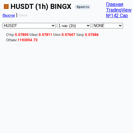
Главная
HUSDT (1h) BINGX
Крипто
TradingView
|
№142 Cap
Фьючи
Спот
Откр:
0.07805
Макс:
0.07811
Мин:
0.07647
Закр:
0.07684
Объём:
1193054.73