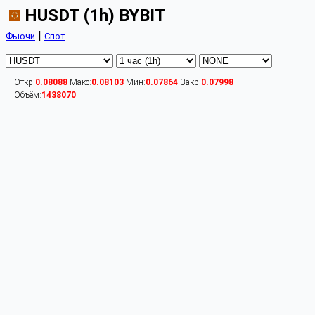
HUSDT (1h) BYBIT
|
Фьючи
Спот
Откр:
0.08088
Макс:
0.08103
Мин:
0.07864
Закр:
0.07998
Объём:
1438070