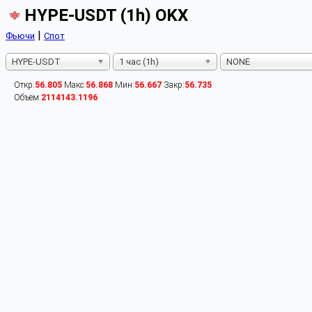
HYPE-USDT (1h) OKX
|
Фьючи
Спот
HYPE-USDT
1 час (1h)
NONE
Откр:
56.805
Макс:
56.868
Мин:
56.667
Закр:
56.735
Объём:
2114143.1196