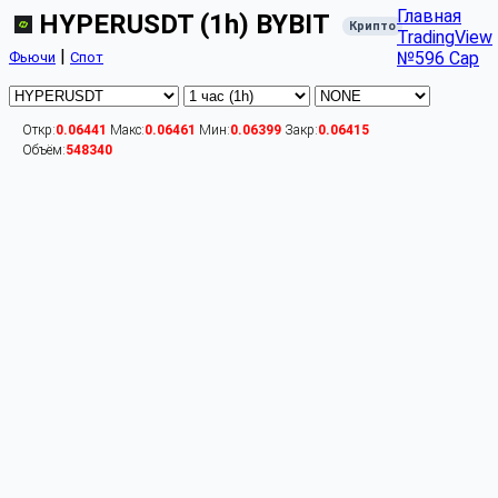
Главная
HYPERUSDT (1h) BYBIT
Крипто
TradingView
|
№596 Cap
Фьючи
Спот
Откр:
0.06441
Макс:
0.06461
Мин:
0.06399
Закр:
0.06415
Объём:
548340