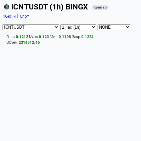
ICNTUSDT (1h) BINGX
Крипто
|
Фьючи
Спот
Откр:
0.1212
Макс:
0.123
Мин:
0.1198
Закр:
0.1224
Объём:
2314512.46