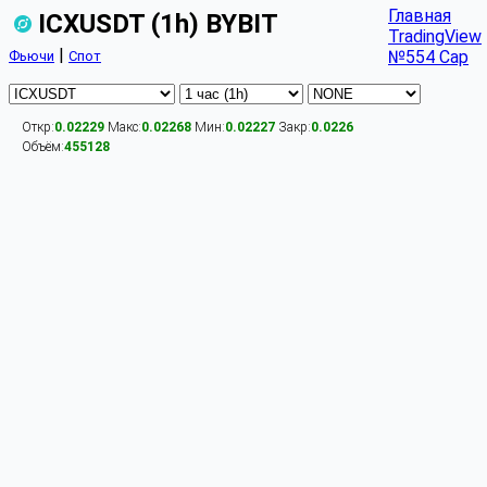
Главная
ICXUSDT (1h) BYBIT
TradingView
|
№554 Cap
Фьючи
Спот
Откр:
0.02229
Макс:
0.02268
Мин:
0.02227
Закр:
0.0226
Объём:
455128