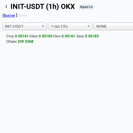
INIT-USDT (1h) OKX
Крипто
|
Фьючи
Спот
INIT-USDT
1 час (1h)
NONE
Откр:
0.05161
Макс:
0.05183
Мин:
0.05161
Закр:
0.05183
Объём:
239.5368