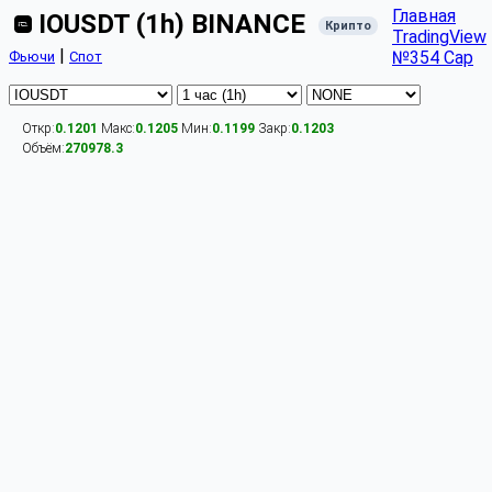
Главная
IOUSDT (1h) BINANCE
Крипто
TradingView
|
№354 Cap
Фьючи
Спот
Откр:
0.1201
Макс:
0.1205
Мин:
0.1199
Закр:
0.1203
Объём:
270978.3