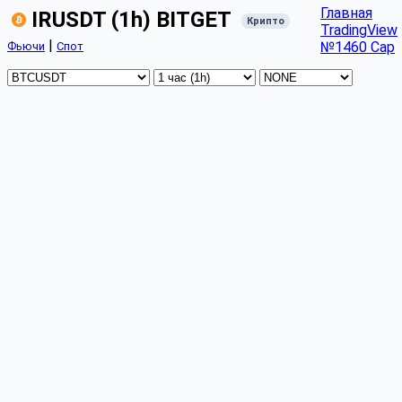
Главная
IRUSDT (1h) BITGET
Крипто
TradingView
|
№1460 Cap
Фьючи
Спот