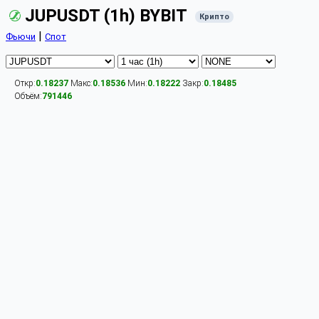
JUPUSDT (1h) BYBIT
Крипто
|
Фьючи
Спот
Откр:
0.18237
Макс:
0.18536
Мин:
0.18222
Закр:
0.18485
Объём:
791446