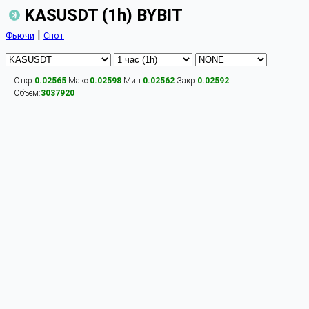
KASUSDT (1h) BYBIT
|
Фьючи
Спот
Откр:
0.02565
Макс:
0.02598
Мин:
0.02562
Закр:
0.02592
Объём:
3037920