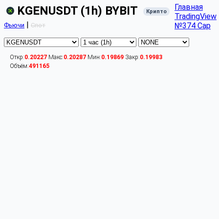
Главная
KGENUSDT (1h) BYBIT
Крипто
TradingView
|
№374 Cap
Фьючи
Спот
Откр:
0.20227
Макс:
0.20287
Мин:
0.19869
Закр:
0.19983
Объём:
491165