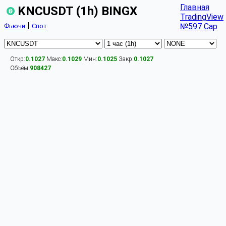
Главная
KNCUSDT (1h) BINGX
TradingView
|
№597 Cap
Фьючи
Спот
Откр:
0.1027
Макс:
0.1029
Мин:
0.1025
Закр:
0.1027
Объём:
908427