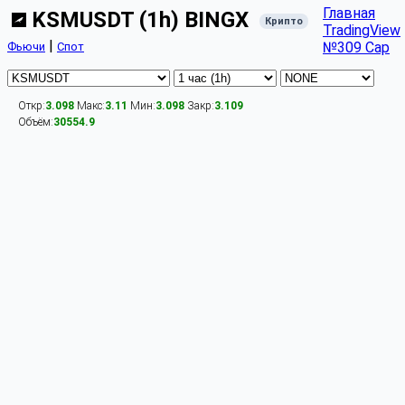
Главная
KSMUSDT (1h) BINGX
Крипто
TradingView
|
№309 Cap
Фьючи
Спот
Откр:
3.098
Макс:
3.11
Мин:
3.098
Закр:
3.109
Объём:
30554.9