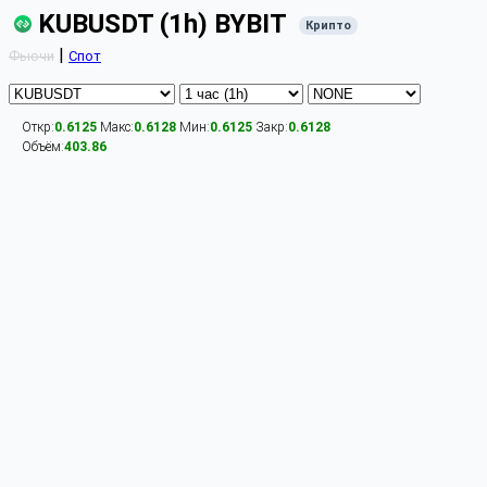
KUBUSDT (1h) BYBIT
Крипто
|
Фьючи
Спот
Откр:
0.6125
Макс:
0.6128
Мин:
0.6125
Закр:
0.6128
Объём:
403.86