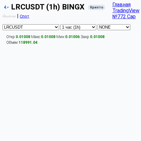
Главная
LRCUSDT (1h) BINGX
Крипто
TradingView
|
№772 Cap
Фьючи
Спот
Откр:
0.01008
Макс:
0.01008
Мин:
0.01006
Закр:
0.01008
Объём:
118991.04