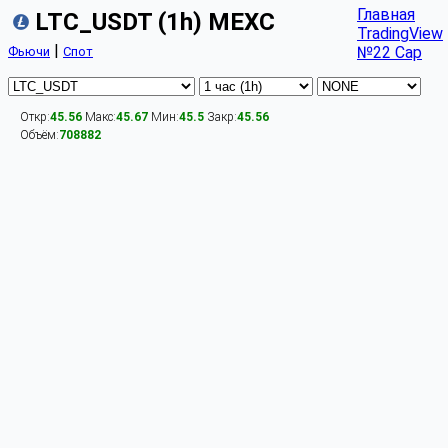
Главная
LTC_USDT (1h) MEXC
TradingView
|
№22 Cap
Фьючи
Спот
Откр:
45.56
Макс:
45.67
Мин:
45.5
Закр:
45.56
Объём:
708882