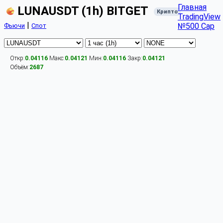
Главная
LUNAUSDT (1h) BITGET
Крипто
TradingView
|
№500 Cap
Фьючи
Спот
Откр:
0.04116
Макс:
0.04121
Мин:
0.04116
Закр:
0.04121
Объём:
2687