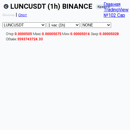
Главная
LUNCUSDT (1h) BINANCE
Крипто
TradingView
|
№102 Cap
Фьючи
Спот
Откр:
0.0000505
Макс:
0.00005075
Мин:
0.00005016
Закр:
0.00005028
Объём:
3593743724.33