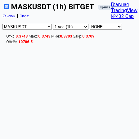
Главная
MASKUSDT (1h) BITGET
Крипто
TradingView
|
№432 Cap
Фьючи
Спот
Откр:
0.3743
Макс:
0.3743
Мин:
0.3703
Закр:
0.3709
Объём:
10706.5