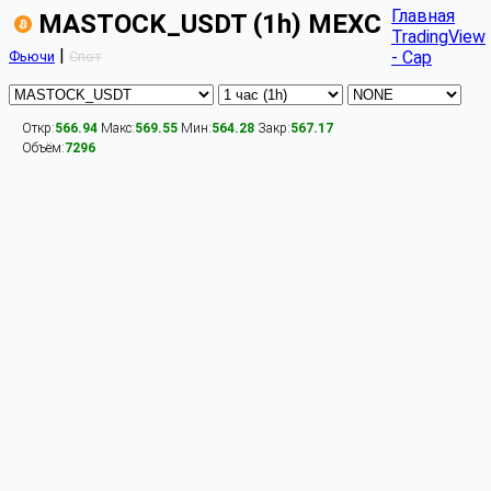
Главная
MASTOCK_USDT (1h) MEXC
TradingView
|
- Cap
Фьючи
Спот
Откр:
566.94
Макс:
569.55
Мин:
564.28
Закр:
567.17
Объём:
7296