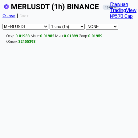
Главная
MERLUSDT (1h) BINANCE
Крипто
TradingView
|
№570 Cap
Фьючи
Спот
Откр:
0.01933
Макс:
0.01982
Мин:
0.01899
Закр:
0.01959
Объём:
32455398