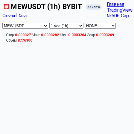
Главная
MEWUSDT (1h) BYBIT
Крипто
TradingView
|
№506 Cap
Фьючи
Спот
Откр:
0.000327
Макс:
0.0003282
Мин:
0.0003264
Закр:
0.0003269
Объём:
8776300