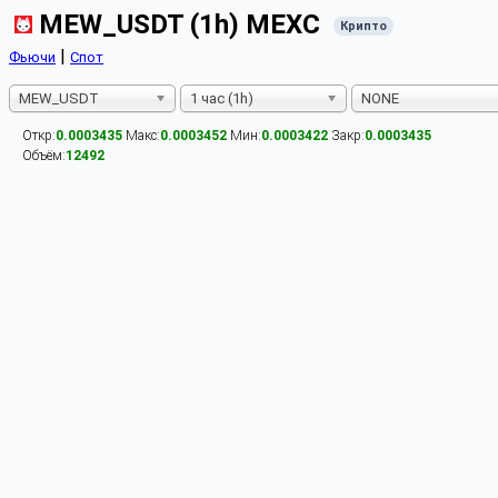
MEW_USDT (1h) MEXC
Крипто
|
Фьючи
Спот
MEW_USDT
1 час (1h)
NONE
Откр:
0.0003435
Макс:
0.0003452
Мин:
0.0003422
Закр:
0.0003435
Объём:
12492