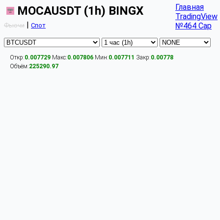
Главная
MOCAUSDT (1h) BINGX
TradingView
|
№464 Cap
Фьючи
Спот
Откр:
0.007729
Макс:
0.007806
Мин:
0.007711
Закр:
0.00778
Объём:
225290.97