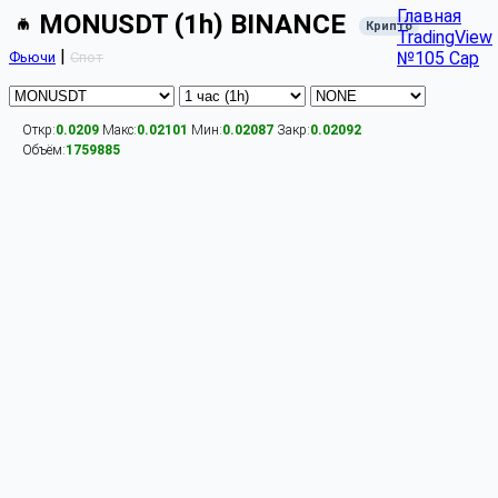
Главная
MONUSDT (1h) BINANCE
Крипто
TradingView
|
№105 Cap
Фьючи
Спот
Откр:
0.0209
Макс:
0.02101
Мин:
0.02087
Закр:
0.02092
Объём:
1759885