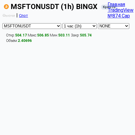
Главная
MSFTONUSDT (1h) BINGX
Крипто
TradingView
|
№874 Cap
Фьючи
Спот
Откр:
504.17
Макс:
506.85
Мин:
503.11
Закр:
505.74
Объём:
2.40696