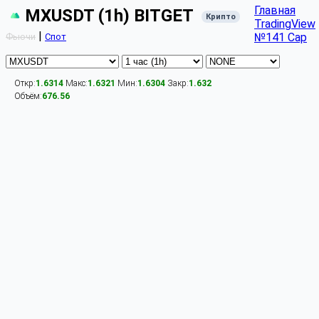
Главная
MXUSDT (1h) BITGET
Крипто
TradingView
|
№141 Cap
Фьючи
Спот
Откр:
1.6314
Макс:
1.6321
Мин:
1.6304
Закр:
1.632
Объём:
676.56