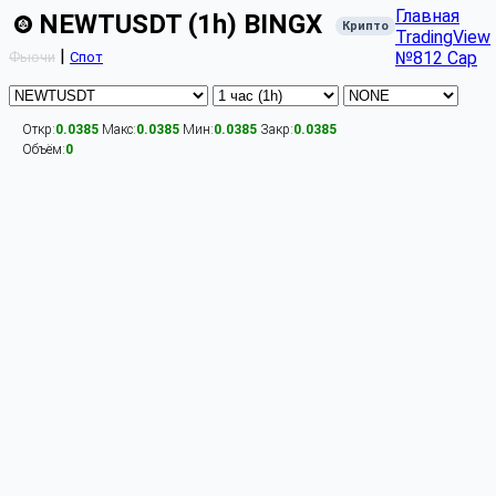
Главная
NEWTUSDT (1h) BINGX
Крипто
TradingView
|
№812 Cap
Фьючи
Спот
Откр:
0.0385
Макс:
0.0385
Мин:
0.0385
Закр:
0.0385
Объём:
0