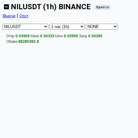
NILUSDT (1h) BINANCE
Крипто
|
Фьючи
Спот
Откр:
0.03905
Макс:
0.04333
Мин:
0.03905
Закр:
0.04289
Объём:
88285382.8