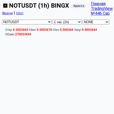
Главная
NOTUSDT (1h) BINGX
Крипто
TradingView
|
№446 Cap
Фьючи
Спот
Откр:
0.0003463
Макс:
0.0003474
Мин:
0.000344
Закр:
0.0003444
Объём:
270033499