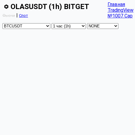
Главная
OLASUSDT (1h) BITGET
TradingView
|
№1007 Cap
Фьючи
Спот