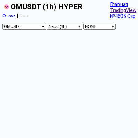
Главная
OMUSDT (1h) HYPER
TradingView
|
№4605 Cap
Фьючи
Спот