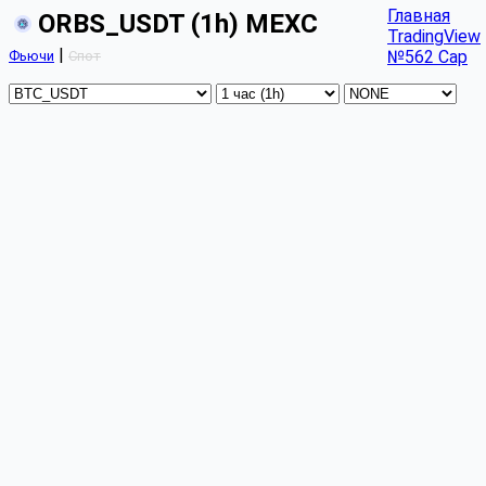
Главная
ORBS_USDT (1h) MEXC
TradingView
|
№562 Cap
Фьючи
Спот