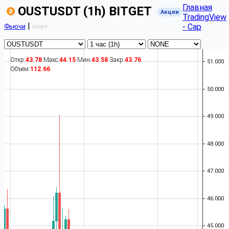
Главная
OUSTUSDT (1h) BITGET
Акции
TradingView
|
- Cap
Фьючи
Спот
Откр:
43.78
Макс:
44.15
Мин:
43.58
Закр:
43.76
Объём:
112.66