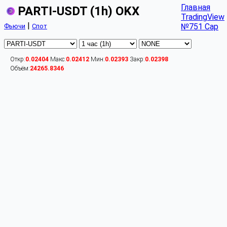
Главная
PARTI-USDT (1h) OKX
TradingView
|
№751 Cap
Фьючи
Спот
Откр:
0.02404
Макс:
0.02412
Мин:
0.02393
Закр:
0.02398
Объём:
24265.8346