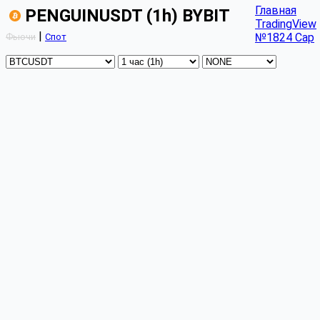
Главная
PENGUINUSDT (1h) BYBIT
TradingView
|
№1824 Cap
Фьючи
Спот