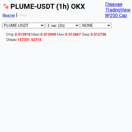
Главная
PLUME-USDT (1h) OKX
TradingView
|
№200 Cap
Фьючи
Спот
Откр:
0.012818
Макс:
0.012949
Мин:
0.012667
Закр:
0.012738
Объём:
157701.52715