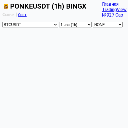
Главная
PONKEUSDT (1h) BINGX
TradingView
|
№927 Cap
Фьючи
Спот