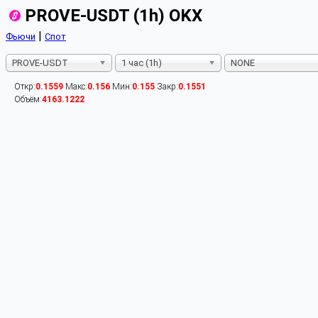
PROVE-USDT (1h) OKX
|
Фьючи
Спот
PROVE-USDT
1 час (1h)
NONE
Откр:
0.1559
Макс:
0.156
Мин:
0.155
Закр:
0.1551
Объём:
4163.1222