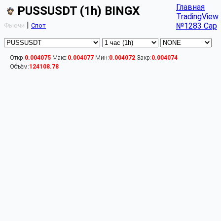
Главная
PUSSUSDT (1h) BINGX
TradingView
|
№1283 Cap
Фьючи
Спот
Откр:
0.004075
Макс:
0.004077
Мин:
0.004072
Закр:
0.004074
Объём:
124108.78