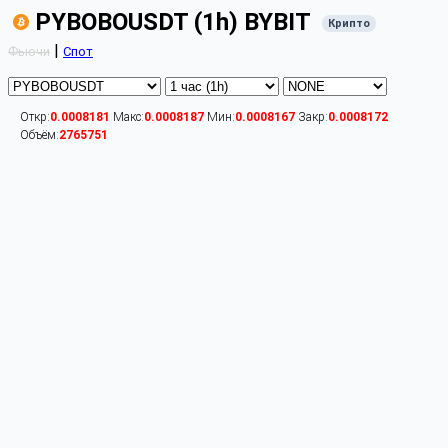
PYBOBOUSDT (1h) BYBIT
Крипто
|
Фьючи
Спот
Откр:
0.0008181
Макс:
0.0008187
Мин:
0.0008167
Закр:
0.0008172
Объём:
2765751