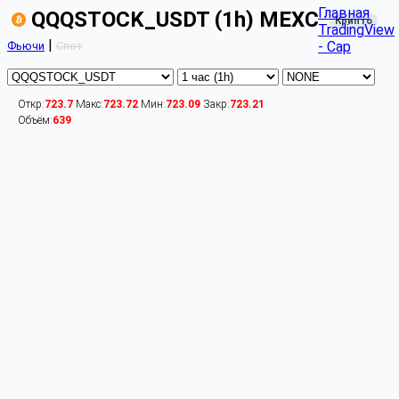
Главная
QQQSTOCK_USDT (1h) MEXC
Крипто
TradingView
|
- Cap
Фьючи
Спот
Откр:
723.7
Макс:
723.72
Мин:
723.09
Закр:
723.21
Объём:
639