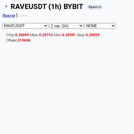
RAVEUSDT (1h) BYBIT
Крипто
|
Фьючи
Спот
Откр:
0.29699
Макс:
0.29714
Мин:
0.29391
Закр:
0.29559
Объём:
219696