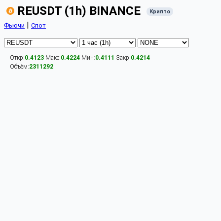
REUSDT (1h) BINANCE
Крипто
|
Фьючи
Спот
Откр:
0.4123
Макс:
0.4224
Мин:
0.4111
Закр:
0.4214
Объём:
2311292