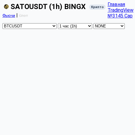
Главная
SATOUSDT (1h) BINGX
Крипто
TradingView
|
№3145 Cap
Фьючи
Спот